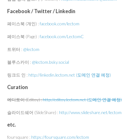
Facebook / Twitter / Linkedin
페이스북 (개인) :
facebook.com/lectom
페이스북 (Page) :
facebook.com/LectomC
트위터 :
@lectom
블루스카이 :
@lectom.bsky.social
링크드 인 :
http://linkedin.lectom.net (도메인 연결 예정)
Curation
에디토이 (Editoy) :
http://editoy.lectom.net (도메인 연결 예정)
슬라이드쉐어 (SlideShare) :
http://www.slideshare.net/lectom
etc.
foursquare :
https://foursquare.com/lectom